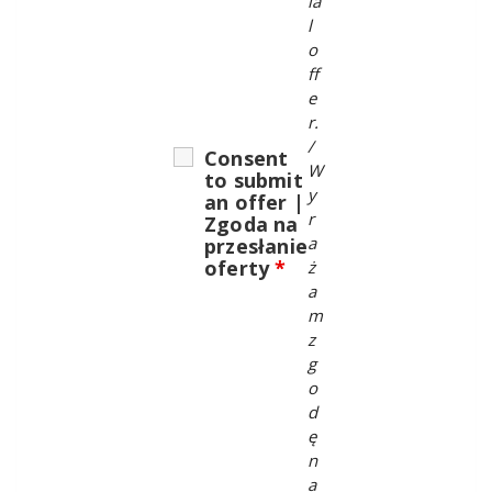
ia
l
o
ff
e
r.
/
Consent
W
to submit
y
an offer |
r
Zgoda na
a
przesłanie
oferty
*
ż
a
m
z
g
o
d
ę
n
a