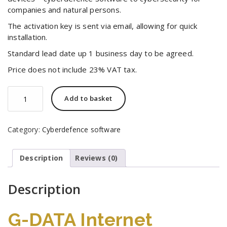
680,00 zł.
637,00 zł.
companies and natural persons.
The activation key is sent via email, allowing for quick
installation.
Standard lead date up 1 business day to be agreed.
Price does not include 23% VAT tax.
G-
Add to basket
DATA
Internet
Security
Category:
Cyberdefence software
software
3
Years
Description
Reviews (0)
licence
4
devices
Description
quantity
G-DATA Internet