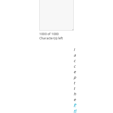
1000 of 1000
Character(s) left
I
a
c
c
e
p
t
t
h
e
P
ri