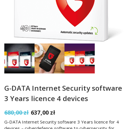
G-DATA Internet Security software
3 Years licence 4 devices
Original
Current
680,00
zł
637,00
zł
price
price
G-DATA Internet Security software 3 Years licence for 4
was:
is:
devices – cyberdefence software to cybersecurity for