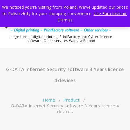
Skip
We noticed you're visiting from Poland. We've updated our prices
to
to Polish złoty for your shopping convenience.
Use Euro instead.
content
Dismiss
Large format digital printing. PrintFactory and Cyberdefence
software. Other services Warsaw Poland
G-DATA Internet Security software 3 Years licence
4 devices
Home
/
Product
/
G-DATA Internet Security software 3 Years licence 4
devices