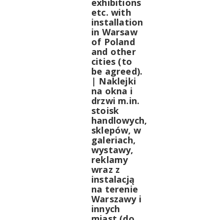
exhibitions
etc. with
installation
in Warsaw
of Poland
and other
cities (to
be agreed).
| Naklejki
na okna i
drzwi m.in.
stoisk
handlowych,
sklepów, w
galeriach,
wystawy,
reklamy
wraz z
instalacją
na terenie
Warszawy i
innych
miast (do