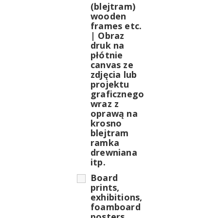
(blejtram)
wooden
frames etc.
| Obraz
druk na
płótnie
canvas ze
zdjęcia lub
projektu
graficznego
wraz z
oprawą na
krosno
blejtram
ramka
drewniana
itp.
Board
prints,
exhibitions,
foamboard
posters